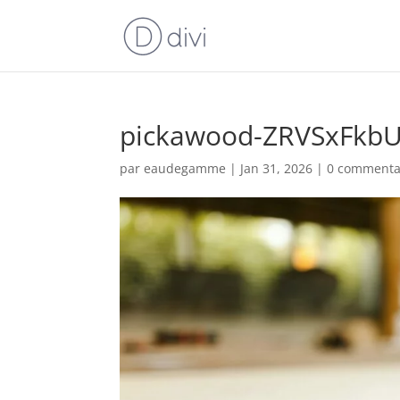
pickawood-ZRVSxFkbU
par
eaudegamme
|
Jan 31, 2026
|
0 commenta